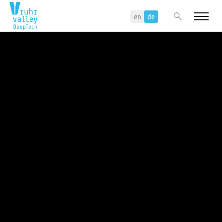
Menu
Search
en
de
Events
Über uns
DeepTech Innovationsnetzwerk
Unser Team
Projekte
Fokusgruppen
Themen