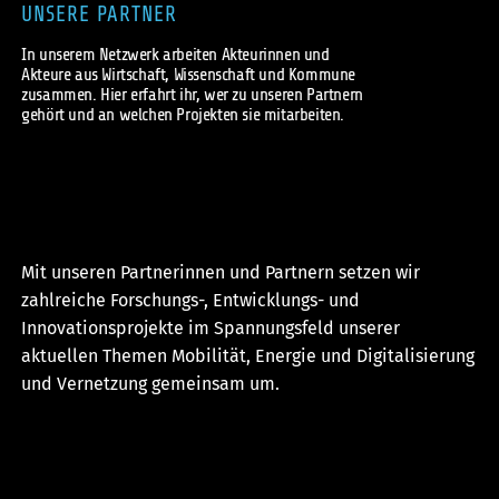
UNSERE PARTNER
Mobilität
In unserem Netzwerk arbeiten Akteurinnen und
Energie
Akteure aus Wirtschaft, Wissenschaft und Kommune
zusammen. Hier erfahrt ihr, wer zu unseren Partnern
Digitalisierung
gehört und an welchen Projekten sie mitarbeiten.
Partner
Unsere Partner
ruhrvalley Cluster e.V.
Mit unseren Partnerinnen und Partnern setzen wir
zahlreiche Forschungs-, Entwicklungs- und
Mediathek
Innovationsprojekte im Spannungsfeld unserer
aktuellen Themen Mobilität, Energie und Digitalisierung
Blog
und Vernetzung gemeinsam um.