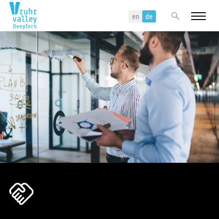
Menu
Search
en
de
Events
Über uns
DeepTech Innovationsnetzwerk
Unser Team
Projekte
Fokusgruppen
Themen