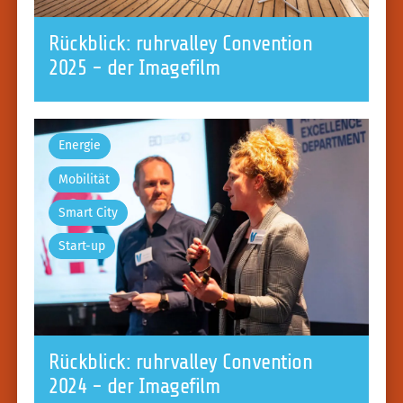
Rückblick: ruhrvalley Convention
2025 - der Imagefilm
Energie
Mobilität
Smart City
Start-up
Rückblick: ruhrvalley Convention
2024 - der Imagefilm