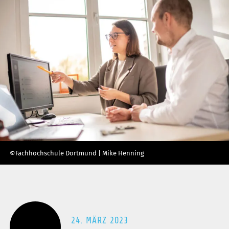
Mobilität
Energie
Digitalisierung
Partner
Unsere Partner
ruhrvalley Cluster e.V.
Mediathek
©Fachhochschule Dortmund | Mike Henning
Blog
24. MÄRZ 2023