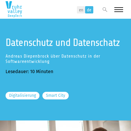
Menu
Search
en
de
Datenschutz und Datenschatz
Events
Andreas Diepenbrock über Datenschutz in der
Über uns
Softwareentwicklung
Lesedauer: 10 Minuten
DeepTech Innovationsnetzwerk
Unser Team
Digitalisierung
Smart City
Projekte
Fokusgruppen
Themen