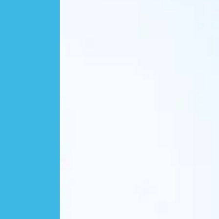
Mobilität
Energie
Digitalisierung
Partner
Unsere Partner
ruhrvalley Cluster e.V.
Mediathek
Blog