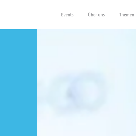
Events
Über uns
Themen
Events
Über uns
DeepTech Innovationsnetzwerk
Unser Team
Projekte
Fokusgruppen
Themen