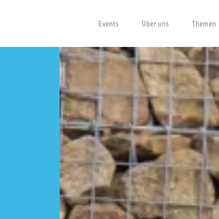
Events
Über uns
Themen
Events
Über uns
DeepTech Innovationsnetzwerk
Unser Team
Projekte
Fokusgruppen
Themen