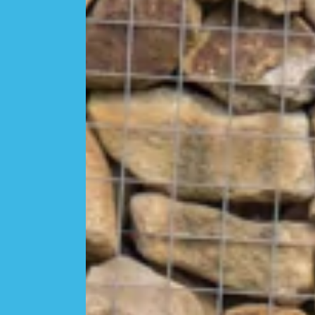
Mobilität
Energie
Digitalisierung
Partner
Unsere Partner
ruhrvalley Cluster e.V.
Mediathek
Blog